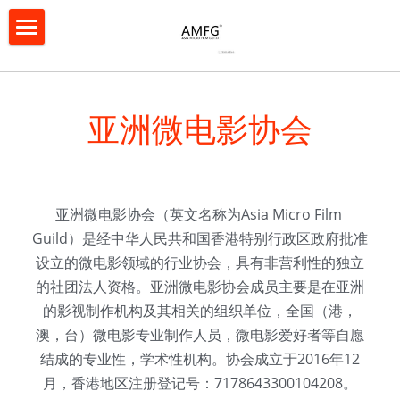
×
博客分类
首页
所有博客分类
协会简介
亚洲微电影协会
资格认证
协会简介
协会章程
年度表彰评选
亚洲微电影协会（英文名称为Asia Micro Film 
协会会员
亚洲微电影大赛
Guild）是经中华人民共和国香港特别行政区政府批准
设立的微电影领域的行业协会，具有非营利性的独立
亚洲短视频大赛
的社团法人资格。亚洲微电影协会成员主要是在亚洲
的影视制作机构及其相关的组织单位，全国（港，
亚微影展
澳，台）微电影专业制作人员，微电影爱好者等自愿
联系我们
结成的专业性，学术性机构。协会成立于2016年12
月，香港地区注册登记号：7178643300104208。