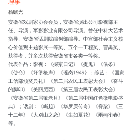
理事
杨曙光
安徽省戏剧家协会会员，安徽省演出公司影视部主
任、导演，军影影业有限公司导演。曾任中科大艺术
指导、安徽省话剧院编创部编导。中宣部社会主义核
心价值观主题影展一等奖、五个一工程奖、曹禺奖、
获得者，并多次获得安徽省市各类一等奖。
代表作品：影视：《探案日记》《捉鬼》《借条》
《使命》《圩堡枪声》《瑶岗1949》；综艺：《国家
工信部颁奖典礼》《第二届农民工表彰大会》《奋斗
的脚印》《美丽肥西》《第三届农民工表彰大会》
《安徽省第二届敬老月》《第二届中国红色微电影盛
典》；话剧：《崛起》《华罗庚传奇》《脊梁》《三
十二年》《大别山之恋》《生如夏花》《雨燕衔春》
等。