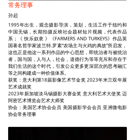
常务理事
孙超
1995年出生，观念摄影导演，策划，生活⼯作于纽约和
中国无锡，长期拍摄反映社会题材短片视频，代表作品
系；《 快乐奴隶 》《FARMERS AND TURKEYS》作品英
国著名哲学家波兰特.罗素“农场主与火鸡的典故”所启发，
这也正是他这⼀系列作品的中心思想，即统治者与被统治
者，国与国，人与人，社会，道德行为等等充斥和存在于
我们生活的这个时代，引发公众更多更深层次的思考融汇
等之间构建成⼀种价值体系。
获奖：意大利第18届影像艺术节⾦奖 2023年米兰双年展
艺术成就奖
2023年新加坡淡马锡摄影大赛金奖 意大利艺术大使奖 迈
阿密艺术博览会艺术大师奖
协会：美国艺术协会会员 美国摄影学会会员 亚洲微电影
协会常务理事