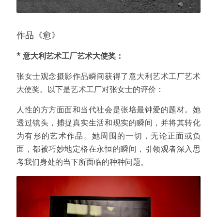
作品《愈》
* 意大利艺术工厂艺术大使奖：
张女士观念摄影作品瞬间获得了意大利艺术工厂艺术
大使奖。以下是艺术工厂对张女士的评价：
人性的方方面面和当代社会是张培最钟爱的题材。她
透过镜头，捕捉真实生活和现实的瞬间，并将其转化
为有形的艺术作品。她周围的一切，无论正面或负
面，都被巧妙地定格在永恒的瞬间，引领观者深入思
考我们身处的当下所面临的种种问题。