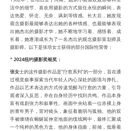
活中的细节、喜欢用摄影的方式留住永恒的瞬间，表
达热爱、怀念、无奈、讽刺等情感。长大后，她发现
观念摄影最能够表达出她的各种情感、也最能够表现
出她杰出的摄影才华，她不断地学习着、感悟着、成
长着，她逐渐成长为了一名杰出的观念摄影策划师及
摄影师。以下是张培女士获得的部分国际性荣誉：
*
 2024纽约摄影奖银奖：
张女
士的这件摄影作品是“疗愈系列”的一部分，旨在通
过视觉叙事探索当代年轻人内心深处的困境与挣扎。
作品以艺术表达的方式传递觉醒与疗愈的力量，引导
观者深入反思，并在自身经历中找到共鸣。作品本身
富有戏剧张力和叙事性。画面中央站着一位赤裸上身
的青年男子，背对镜头，象征着脆弱与孤独。他的双
手被缠绕在蜿蜒延伸至地面的缆线网中，最终汇聚成
一个纯粹的黑色方盒。他的身体扭曲，前倾，低垂着