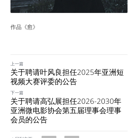
作品《愈》
上一篇
关于聘请叶风良担任2025年亚洲短
视频大赛评委的公告
下一篇
关于聘请高弘展担任2026-2030年
亚洲微电影协会第五届理事会理事
会员的公告