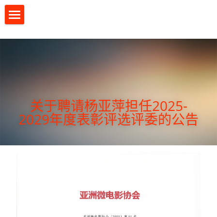
首页
协会简介
资格认证
协会简介
协会章程
年度表彰评选
关于聘请杨亚萍担任2025-
2029年度表彰评选评委的公告
协会会员
亚洲微电影大赛
亚洲短视频大赛
亚微影展
联系我们