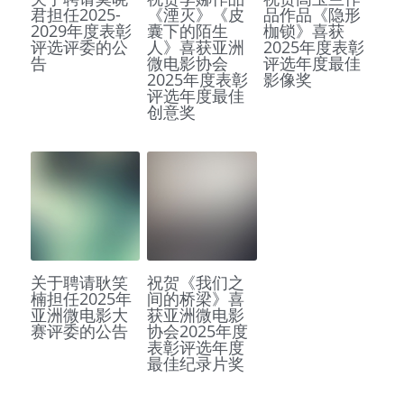
君担任2025-
《湮灭》《皮
品作品《隐形
2029年度表彰
囊下的陌生
枷锁》喜获
评选评委的公
人》喜获亚洲
2025年度表彰
告
微电影协会
评选年度最佳
2025年度表彰
影像奖
评选年度最佳
创意奖
关于聘请耿笑
祝贺《我们之
楠担任2025年
间的桥梁》喜
亚洲微电影大
获亚洲微电影
赛评委的公告
协会2025年度
表彰评选年度
最佳纪录片奖